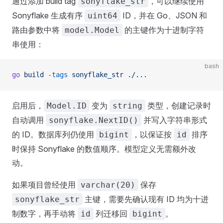
通过添加 build tag
，可以继续使用
sonyflake_str
Sonyflake 生成有序
ID，并在 Go、JSON 和
uint64
路由参数中将
的主键作为十进制字符
model.Model
串使用：
bash
go
 build
 -tags
 sonyflake_str
 ./...
启用后，
变为
类型，创建记录时
Model.ID
string
自动调用
并写入字符串形式
sonyflake.NextID()
的 ID。数据库列仍使用
，以保证按
排序
bigint
id
时保持 Sonyflake 的数值顺序。模型定义无需额外改
动。
如果项目曾经使用
保存
varchar(20)
主键，需要先确认现有 ID 均为十进
sonyflake_str
制数字，再手动将
列迁移回
。
id
bigint