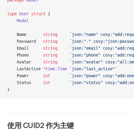
package
 model
type
 User
 struct
 {
	Model
	Name       
string
     `json:"name" cosy:"add:requ
	Password   
string
     `json:"-" cosy:"json:passwo
	Email      
string
     `json:"email" cosy:"add:req
	Phone      
string
     `json:"phone" cosy:"add:req
	Avatar     
string
     `json:"avatar" cosy:"all:om
	LastActive 
*
time
.
Time
 `json:"last_active"`
	Power      
int
        `json:"power" cosy:"add:one
	Status     
int
        `json:"status" cosy:"add:on
}
使用 CUID2 作为主键