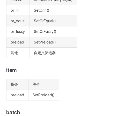
or_in
SetOrIn()
or_equal
SetOrEqual()
or_fussy
SetOrFussy()
preload
SetPreload()
其他
自定义筛选器
item
指令
等价
preload
SetPreload()
batch