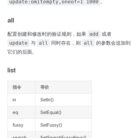
。
update:omitempty,oneof=1 1000
all
配置创建和修改时的验证规则，如果
或者
add
与
同时存在，则
的参数会追加到
update
all
all
它们的后面。
list
指令
等价
in
SetIn()
eq
SetEqual()
fussy
SetFussy()
search
SetSearchFussyKeys()