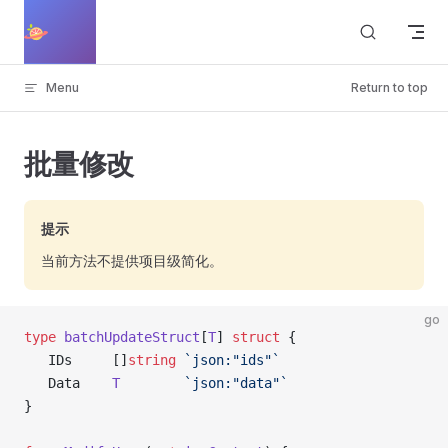
Skip to content
Cosy
Menu
Return to top
批量修改
提示
当前方法不提供项目级简化。
go
type
 batchUpdateStruct
[
T
] 
struct
 {
   IDs     []
string
 `json:"ids"`
   Data    
T
        `json:"data"`
}