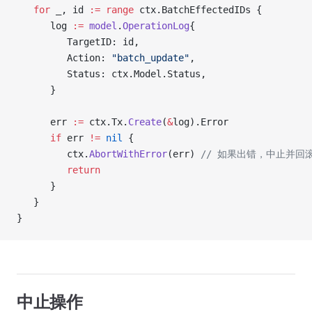
   for
 _, id 
:=
 range
 ctx.BatchEffectedIDs {
      log 
:=
 model
.
OperationLog
{
         TargetID: id,
         Action: 
"batch_update"
,
         Status: ctx.Model.Status,
      }
      err 
:=
 ctx.Tx.
Create
(
&
log).Error
      if
 err 
!=
 nil
 {
         ctx.
AbortWithError
(err) 
// 如果出错，中止并回
         return
      }
   }
}
中止操作