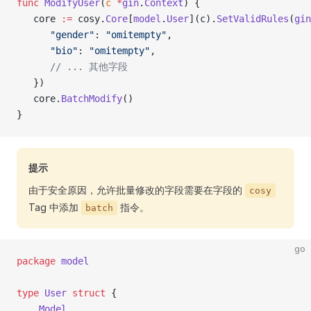
func
 ModifyUser
(
c
 *
gin
.
Context
) {
   core 
:=
 cosy.
Core
[
model
.
User
](c).
SetValidRules
(
gin
      "gender"
: 
"omitempty"
,
      "bio"
: 
"omitempty"
,
      // ... 其他字段
   })
   core.
BatchModify
()
}
提示
由于安全原因，允许批量修改的字段需要在字段的
cosy
Tag 中添加
指令。
batch
go
package
 model
type
 User
 struct
 {
    Model