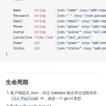
    Name       
string
     `json:"name" cosy:"add:requ
    Password   
string
     `json:"-" cosy:"json:passwo
    Email      
string
     `json:"email" cosy:"add:req
    Phone      
string
     `json:"phone" cosy:"add:req
    Avatar     
string
     `json:"avatar" cosy:"all:om
    LastActive 
*
time
.
Time
 `json:"last_active"`
    Power      
int
        `json:"power" cosy:"add:one
    Status     
int
        `json:"status" cosy:"add:on
}
生命周期
客户端提交 Json，经过 Validator 验证并过滤暂存在
中，他是一个 gin.H 类型
ctx.Payload