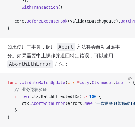
      }).
      WithTransaction
()
   core.
BeforeExecuteHook
(validateBatchUpdate).
BatchM
}
如果使用了事务，调用
方法将会自动回滚事
Abort
务。如果需要中止操作并返回特定错误，可以使用
方法：
AbortWithError
go
func
 validateBatchUpdate
(
ctx
 *
cosy
.
Ctx
[
model
.
User
]) {
   // 业务逻辑验证
   if
 len
(ctx.BatchEffectedIDs) 
>
 100
 {
      ctx.
AbortWithError
(errors.
New
(
"一次最多只能修改10
   }
}