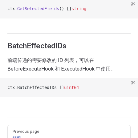
go
ctx.
GetSelectedFields
() []
string
BatchEffectedIDs
前端传递的需要修改的 ID 列表，可以在
BeforeExecuteHook 和 ExecutedHook 中使用。
go
ctx.BatchEffectedIDs []
uint64
Pager
Previous page
修改